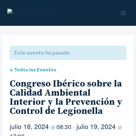
Saltar
al
contenido
Este evento ha pasado.
« Todos los Eventos
Congreso Ibérico sobre la
Calidad Ambiental
Interior y la Prevención y
Control de Legionella
julio 18, 2024
julio 19, 2024
08:30
@
–
@
17:00